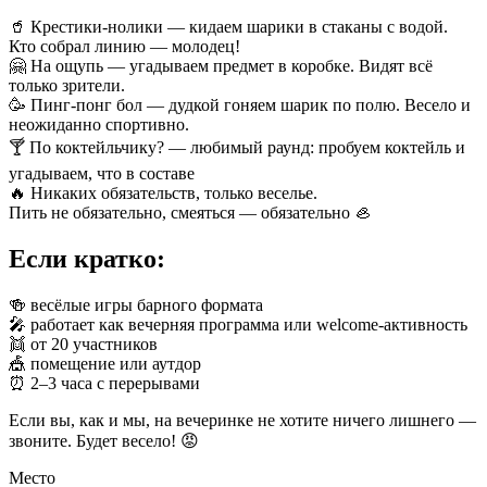
🥤 Крестики-нолики — кидаем шарики в стаканы с водой.
Кто собрал линию — молодец!
🤗 На ощупь — угадываем предмет в коробке. Видят всё
только зрители.
🥳 Пинг-понг бол — дудкой гоняем шарик по полю. Весело и
неожиданно спортивно.
🍸 По коктейльчику? — любимый раунд: пробуем коктейль и
угадываем, что в составе
🔥 Никаких обязательств, только веселье.
Пить не обязательно, смеяться — обязательно 🦪
Если кратко:
🍻 весёлые игры барного формата
🎤 работает как вечерняя программа или welcome-активность
👯 от 20 участников
🎪 помещение или аутдор
⏰ 2–3 часа с перерывами
Если вы, как и мы, на вечеринке не хотите ничего лишнего —
звоните. Будет весело! 😡
Место